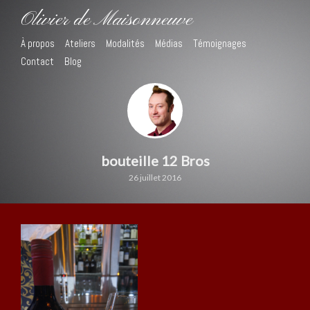
Olivier de Maisonneuve
À propos
Ateliers
Modalités
Médias
Témoignages
Contact
Blog
bouteille 12 Bros
26 juillet 2016